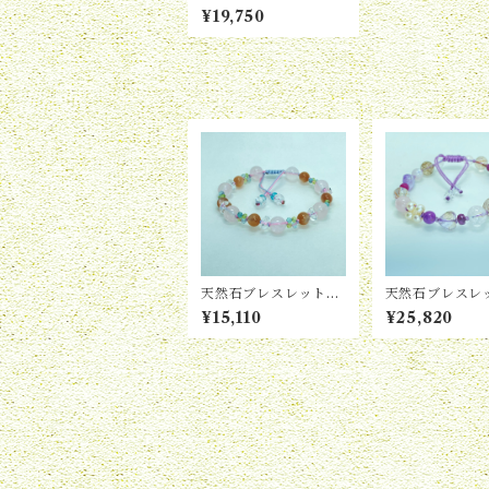
BY-183
¥19,750
天然石ブレスレット
天然石ブレス
BY-186
BY-65
¥15,110
¥25,820