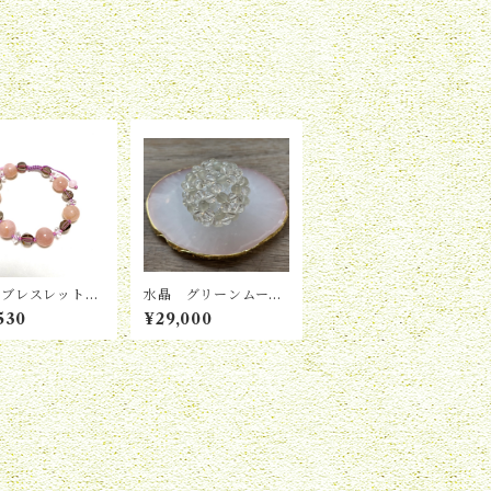
石ブレスレット
水晶 グリーンムーン
64
ストーン6mm
530
¥29,000