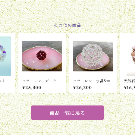
その他の商品
レット
フラーレン ガーネッ
フラーレン 水晶8㎜
天然
ト4㎜
BY−1
¥25,300
¥26,200
¥16,
商品一覧に戻る